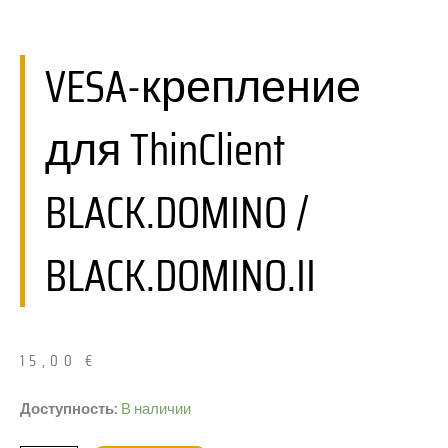
VESA-крепление
для ThinClient
BLACK.DOMINO /
BLACK.DOMINO.II
15,00
€
Количество
Доступность:
В наличии
товара