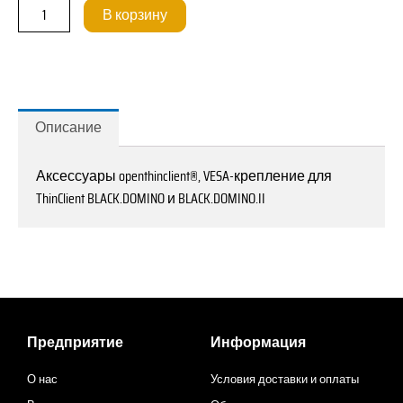
VESA-
В корзину
Halterung
für
ThinClient
BLACK.DOMINO
/
Описание
BLACK.DOMINO.II
Аксессуары openthinclient®, VESA-крепление для
ThinClient BLACK.DOMINO и BLACK.DOMINO.II
Предприятие
Информация
О нас
Условия доставки и оплаты