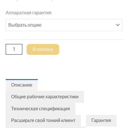
Количество
Аппаратная гарантия
товара
ThinClient
BLACK.DOMINO.II
В корзину
Описание
Общие рабочие характеристики
Техническая спецификация
Расширьте свой тонкий клиент
Гарантия