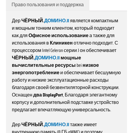
Право пользования и поддержка
Дер
ЧЁРНЫЙ.
ДОМИНО.II
является компактным
и мощным тонким клиентом, который подходит
как для
Офисное использование
а также для
использования в
Клиникен
отлично подходит. С
процессором Intel Celeron серии J он обеспечивает
ЧЁРНЫЙ.
ДОМИНО.II
мощные
вычислительные ресурсы
bei
низкое
энергопотребление
и обеспечивает бесшумную
работу и низкие эксплуатационные расходы
благодаря своей безвентиляторной конструкции.
Оснащен
два DisplayPort
, Благодаря элегантному
корпусу и дополнительной подставке устройство
предлагает впечатляющую универсальность.
Дер
ЧЁРНЫЙ.
ДОМИНО.II
также имеет
внутреннюю память (8 ГБ eMMC) и поэтому