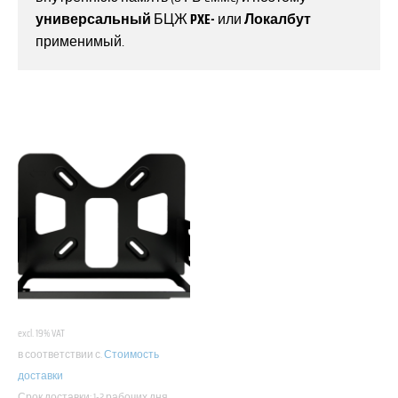
универсальный
БЦЖ
PXE-
или
Локалбут
применимый.
excl. 19% VAT
в соответствии с.
Стоимость
доставки
Срок доставки:
1-2 рабочих дня