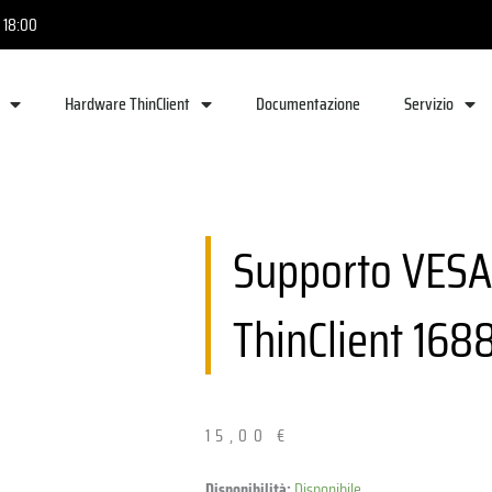
- 18:00
Hardware ThinClient
Documentazione
Servizio
Supporto VESA
ThinClient 168
15,00
€
VESA-
Disponibilità:
Disponibile