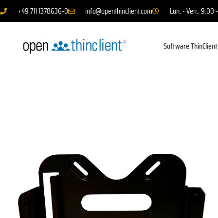
+49 711 1378636-0
info@openthinclient.com
Lun. - Ven.: 9:00 
Software ThinClient