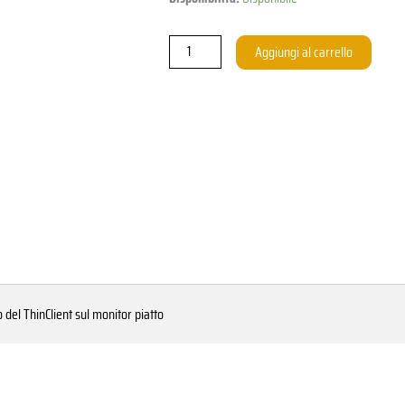
Halterung
für
Aggiungi al carrello
ThinClient
1688
quantità
del ThinClient sul monitor piatto