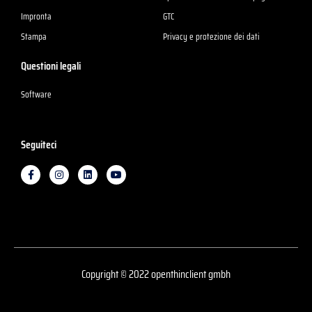
Impronta
GTC
Stampa
Privacy e protezione dei dati
Questioni legali
Software
Seguiteci
F
I
L
Y
a
n
i
o
c
s
n
u
e
t
k
t
b
a
e
u
o
g
d
b
o
r
i
e
k
a
n
-
m
f
Copyright © 2022 openthinclient gmbh