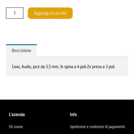
3,5mm
Klinke
Aggiungi al carrello
1x
4
pol.
Stecker
-
Descrizione
2x
3-
Cavo, Audio, jack da 3,5 mm, 1x spina a 4 poli 2x presa a 3 poli
pol.
Buchse
quantità
L'azienda
Info
Chi siamo
Spedizione e condizioni di pagamento