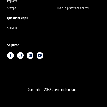
Impronta
GTC
Stampa
Privacy e protezione dei dati
Questioni legali
Software
Seguiteci
F
I
L
Y
a
n
i
o
c
s
n
u
e
t
k
t
b
a
e
u
o
g
d
b
o
r
i
e
k
a
n
-
m
f
Copyright © 2022 openthinclient gmbh