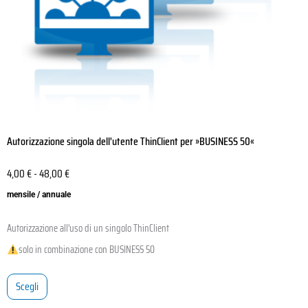
nella
pagina
del
prodotto
Autorizzazione singola dell'utente ThinClient per »BUSINESS 50«
4,00
€
-
48,00
€
mensile / annuale
Autorizzazione all'uso di un singolo ThinClient
solo in combinazione con BUSINESS 50
Scegli