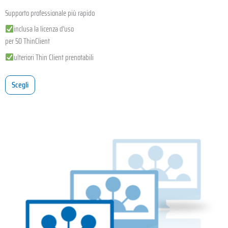
Supporto professionale più rapido
inclusa la licenza d'uso
per 50 ThinClient
ulteriori Thin Client prenotabili
Scegli
Questo
prodotto
ha
più
varianti.
Le
opzioni
possono
essere
scelte