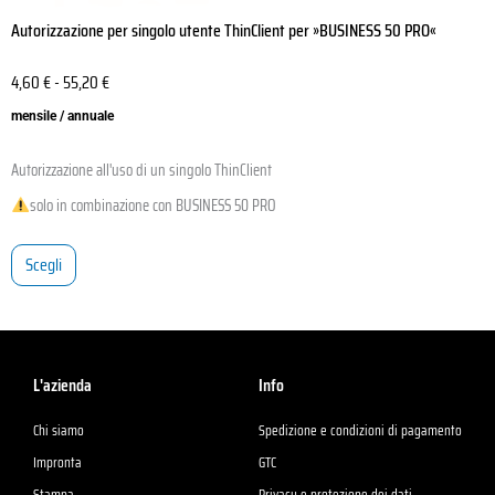
Autorizzazione per singolo utente ThinClient per »BUSINESS 50 PRO«
4,60
€
-
55,20
€
mensile / annuale
Autorizzazione all'uso di un singolo ThinClient
solo in combinazione con BUSINESS 50 PRO
Scegli
L'azienda
Info
Chi siamo
Spedizione e condizioni di pagamento
Impronta
GTC
Stampa
Privacy e protezione dei dati