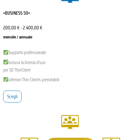
»BUSINESS 50«
200,00
€
-
2.400,00
€
mensile / annuale
Supporto professionale
inclusa la licenza d'uso
per 50 ThinClient
ulteriori Thin Clients prenotabili
Scegli
Questo
prodotto
ha
più