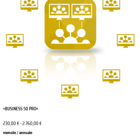
varianti.
Le
opzioni
possono
essere
scelte
nella
pagina
del
prodotto
»BUSINESS 50 PRO«
230,00
€
-
2.760,00
€
mensile / annuale