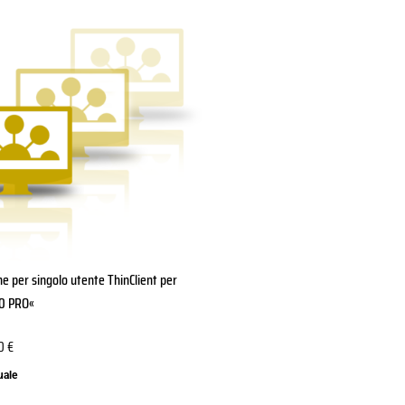
e per singolo utente ThinClient per
0 PRO«
20
€
uale