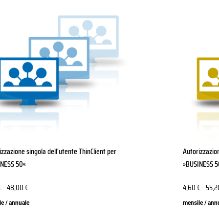
o
Questo
tto
prodotto
ha
più
ti.
varianti.
Le
ni
opzioni
no
possono
e
essere
scelte
nella
a
pagina
izzazione singola dell'utente ThinClient per
Autorizzazion
del
INESS 50«
»BUSINESS 5
tto
prodotto
€
-
48,00
€
4,60
€
-
55,
e / annuale
mensile / ann