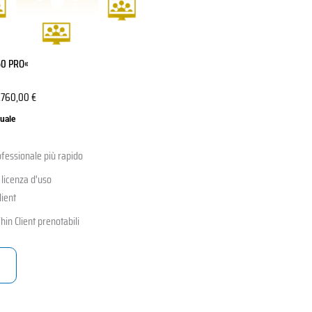
50 PRO«
.760,00
€
nuale
fessionale più rapido
a licenza d'uso
lient
Thin Client prenotabili