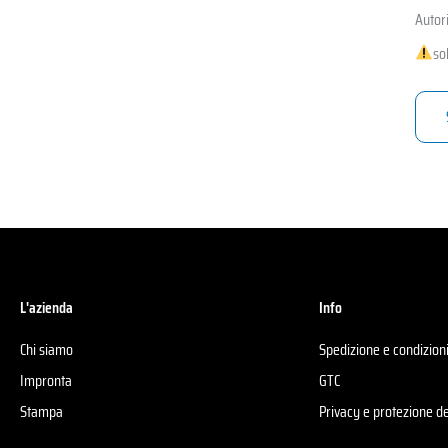
Autori
so
L'azienda
Info
Chi siamo
Spedizione e condizion
Impronta
GTC
Stampa
Privacy e protezione de