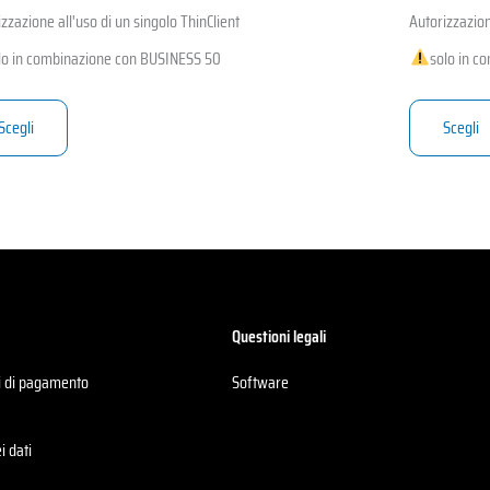
zzazione all'uso di un singolo ThinClient
Autorizzazion
lo in combinazione con BUSINESS 50
solo in c
Scegli
Scegli
Questioni legali
i di pagamento
Software
i dati