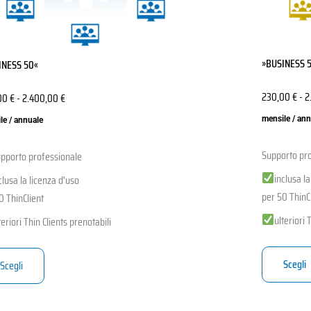
e
scelte
nella
a
pagina
»BUSINESS 
INESS 50«
del
tto
prodotto
230,00
€
-
2
00
€
-
2.400,00
€
mensile / an
le / annuale
Supporto pro
pporto professionale
inclusa l
clusa la licenza d'uso
per 50 ThinC
0 ThinClient
ulteriori 
teriori Thin Clients prenotabili
Scegli
Scegli