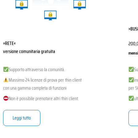
scelt
nella
pagin
»BUS
del
prodo
»RETE«
200,
versione comunitaria gratuita
mensi
Supporto attraverso la comunità.
Su
Massimo 24 licenze di prova per thin client
in
con una gamma completa di funzioni
per 5
Non è possibile prenotare altri thin client.
ul
Leggi tutto