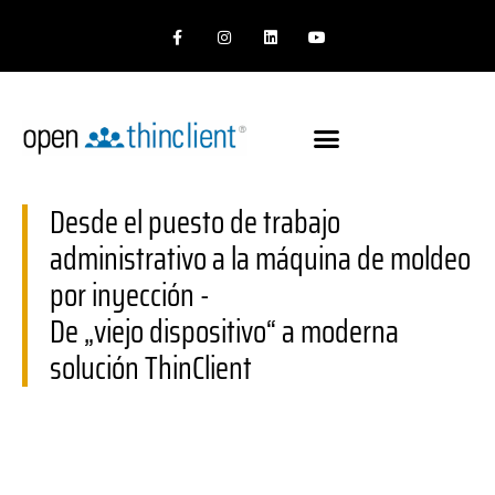
F
I
L
Y
a
n
i
o
c
s
n
u
e
t
k
t
b
a
e
u
o
g
d
b
o
r
i
e
k
a
n
-
m
f
Desde el puesto de trabajo
administrativo a la máquina de moldeo
por inyección -
De „viejo dispositivo“ a moderna
solución ThinClient