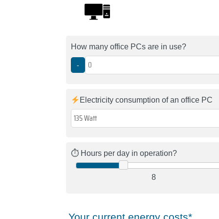
How many office PCs are in use?
-
Electricity consumption of an office PC
⏱ Hours per day in operation?
8
Your current energy costs*