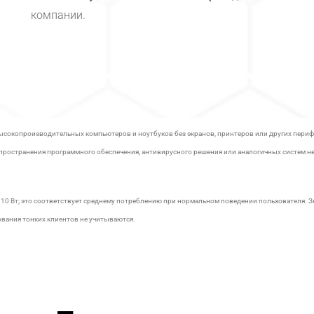
компании.
 высокопроизводительных компьютеров и ноутбуков без экранов, принтеров или других пер
пространения программного обеспечения, антивирусного решения или аналогичных систем н
 10 Вт; это соответствует среднему потреблению при нормальном поведении пользователя. З
вания тонких клиентов не учитываются.