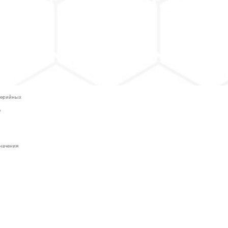
иферийных
е
начения