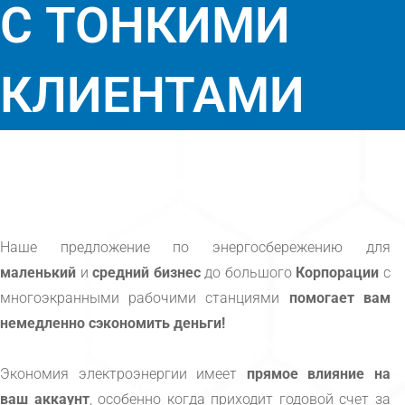
С ТОНКИМИ
КЛИЕНТАМИ
Наше предложение по энергосбережению для
маленький
и
средний бизнес
до большого
Корпорации
с
многоэкранными рабочими станциями
помогает вам
немедленно сэкономить деньги!
Экономия электроэнергии имеет
прямое влияние на
ваш аккаунт
, особенно когда приходит годовой счет за