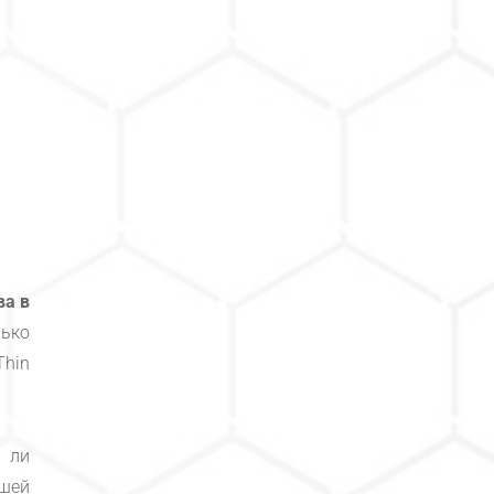
ва в
ько
Thin
ли
шей