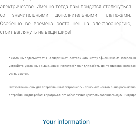
электричество. Именно тогда вам придется столкнуться
со значительными дополнительными платежами.
Особенно во времена роста цен на электроэнергию,
стоит взглянуть на вещи шире!
* Указанные здесь затраты на энергию относятся к количеству офисных компьютеров,
устройств, указанных выше. Значения потребления для работы централизованного рас
учитываются.
В качестве основы для потребления электроэнергии тонким клиентом было рассчитано
потребления для работы программного обеспечения централизованного администриро
Your information