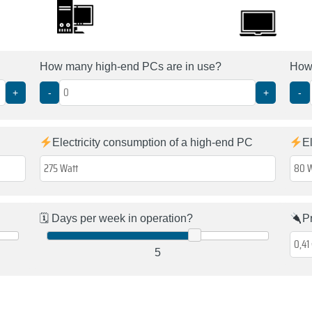
How many high-end PCs are in use?
How 
+
-
+
-
Electricity consumption of a high-end PC
E
🗓 Days per week in operation?
P
5