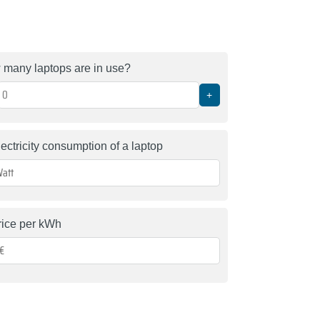
many laptops are in use?
+
lectricity consumption of a laptop
rice per kWh