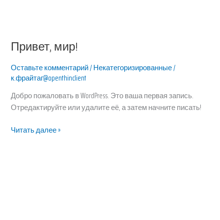
Перейти
к
содержимому
Привет, мир!
Привет,
мир!
Оставьте комментарий
/
Некатегоризированные
/
к.фрайтаг@openthinclient
Добро пожаловать в WordPress. Это ваша первая запись.
Отредактируйте или удалите её, а затем начните писать!
Читать далее »