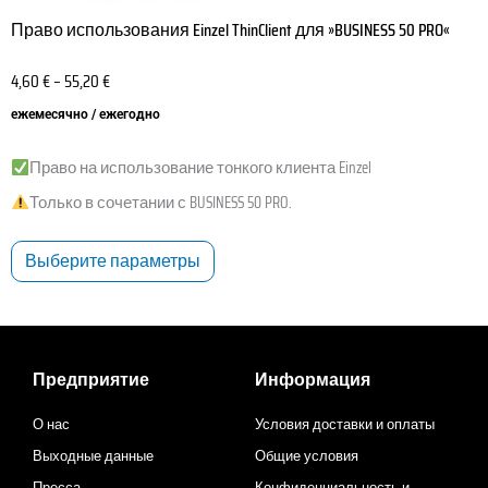
Право использования Einzel ThinClient для »BUSINESS 50 PRO«
4,60
€
–
55,20
€
ежемесячно / ежегодно
Право на использование тонкого клиента Einzel
Только в сочетании с BUSINESS 50 PRO.
Выберите параметры
Предприятие
Информация
О нас
Условия доставки и оплаты
Выходные данные
Общие условия
Пресса
Конфиденциальность и