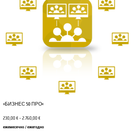
вариаций.
Опции
можно
выбрать
на
странице
товара.
»БИЗНЕС 50 ПРО«
230,00
€
–
2.760,00
€
ежемесячно / ежегодно