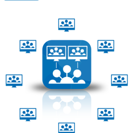
Этот
товар
имеет
несколько
вариаций.
Опции
можно
выбрать
на
странице
товара.