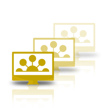
Этот
товар
имеет
несколько
вариаций.
Опции
можно
выбрать
на
странице
товара.