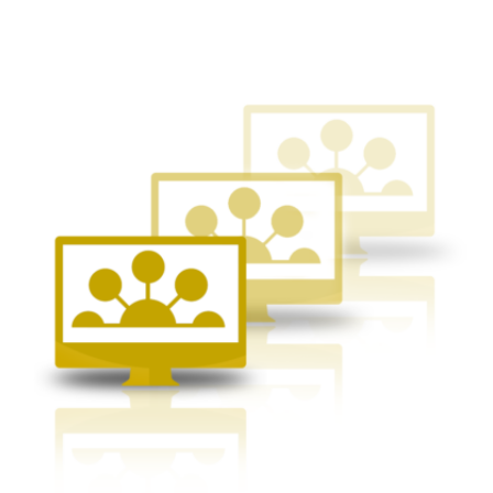
Этот
товар
имеет
несколько
вариаций.
Опции
можно
выбрать
на
странице
товара.