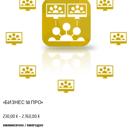
вариаций.
Опции
можно
выбрать
на
странице
товара.
»БИЗНЕС 50 ПРО«
230,00
€
–
2.760,00
€
ежемесячно / ежегодно