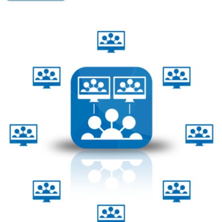
Этот
товар
имеет
несколько
вариаций.
Опции
можно
выбрать
на
странице
товара.