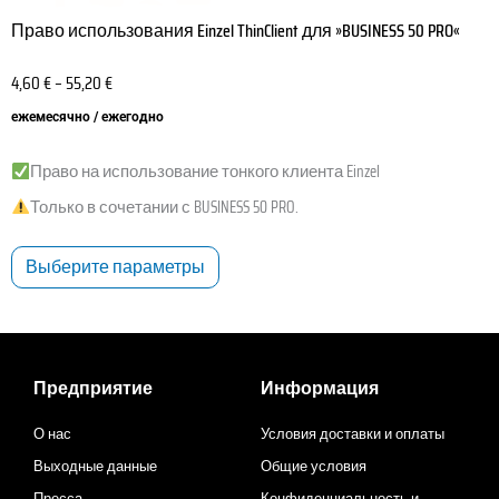
Право использования Einzel ThinClient для »BUSINESS 50 PRO«
4,60
€
–
55,20
€
ежемесячно / ежегодно
Право на использование тонкого клиента Einzel
Только в сочетании с BUSINESS 50 PRO.
Выберите параметры
Предприятие
Информация
О нас
Условия доставки и оплаты
Выходные данные
Общие условия
Пресса
Конфиденциальность и