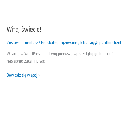
Przejdź
do
treści
Witaj świecie!
Witaj
świecie!
Zostaw komentarz
/
Nie skategoryzowane
/
k.freitag@openthinclient
Witamy w WordPress. To Twój pierwszy wpis. Edytuj go lub usuń, a
następnie zacznij pisać!
Dowiedz się więcej »