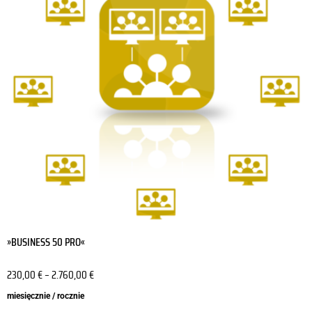
wariantów.
Opcje
można
wybrać
na
stronie
produktu
»BUSINESS 50 PRO«
230,00
€
–
2.760,00
€
miesięcznie / rocznie