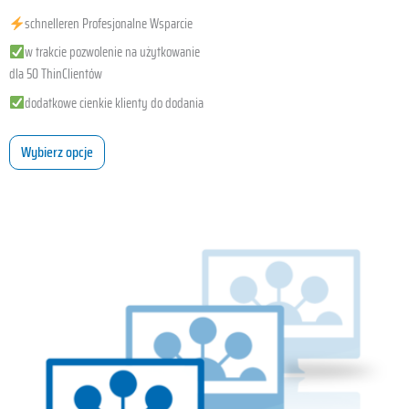
schnelleren Profesjonalne Wsparcie
w trakcie pozwolenie na użytkowanie
dla 50 ThinClientów
dodatkowe cienkie klienty do dodania
Wybierz opcje
Ten
produkt
ma
wiele
wariantów.
Opcje
można
wybrać
na
stronie