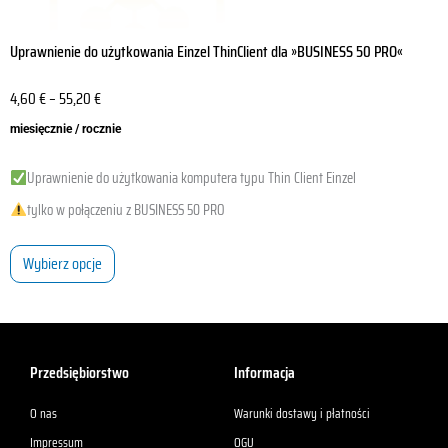
Uprawnienie do użytkowania Einzel ThinClient dla »BUSINESS 50 PRO«
4,60
€
–
55,20
€
miesięcznie / rocznie
Uprawnienie do użytkowania komputera typu Thin Client Einzel
tylko w połączeniu z BUSINESS 50 PRO
Wybierz opcje
Przedsiębiorstwo
Informacja
O nas
Warunki dostawy i płatności
Impressum
OGU