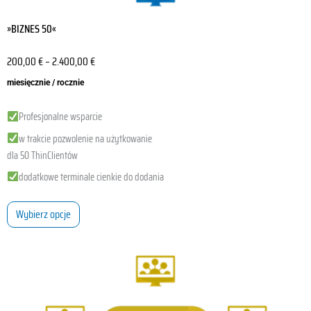
»BIZNES 50«
200,00
€
–
2.400,00
€
miesięcznie / rocznie
Profesjonalne wsparcie
w trakcie pozwolenie na użytkowanie
dla 50 ThinClientów
dodatkowe terminale cienkie do dodania
Wybierz opcje
Ten
produkt
ma
wiele