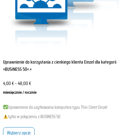
produktu
Uprawnienie do korzystania z cienkiego klienta Einzel dla kategorii
»BUSINESS 50«.«
4,00
€
–
48,00
€
miesięcznie / rocznie
Uprawnienie do użytkowania komputera typu Thin Client Einzel
tylko w połączeniu z BUSINESS 50
Wybierz opcje