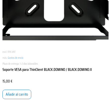
excl. 19% VAT
más.
Gastos de envío
Plazo de entrega:
1-2 días laborables
Soporte VESA para ThinClient BLACK.DOMINO / BLACK.DOMINO.II
15,00
€
Añadir al carrito