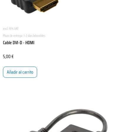
excl. 19% VAT
Plazo de entrega:
1-2 días laborables
Cable DVI-D - HDMI
5,00
€
Añadir al carrito