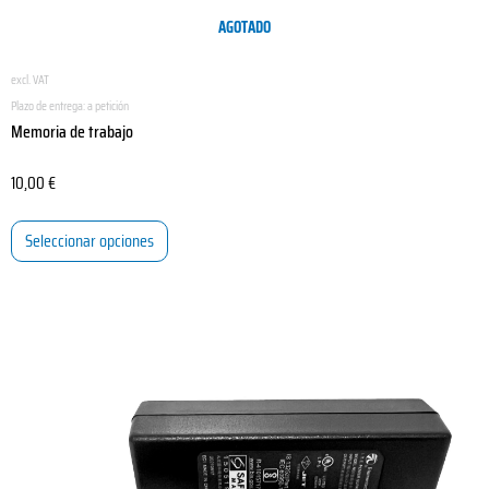
AGOTADO
excl. VAT
Plazo de entrega:
a petición
Memoria de trabajo
10,00
€
Seleccionar opciones
Este
producto
tiene
múltiples
variantes.
Las
opciones