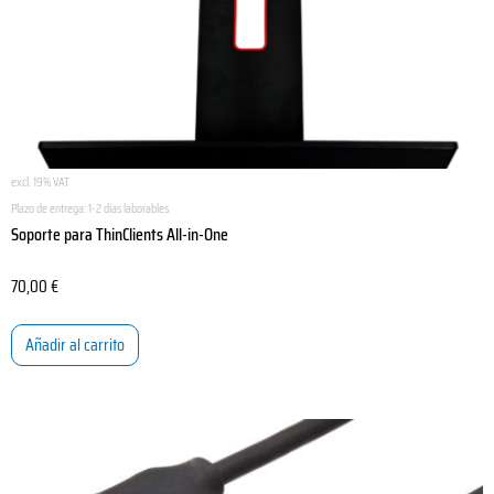
excl. 19% VAT
Plazo de entrega:
1-2 días laborables
Soporte para ThinClients All-in-One
70,00
€
Añadir al carrito