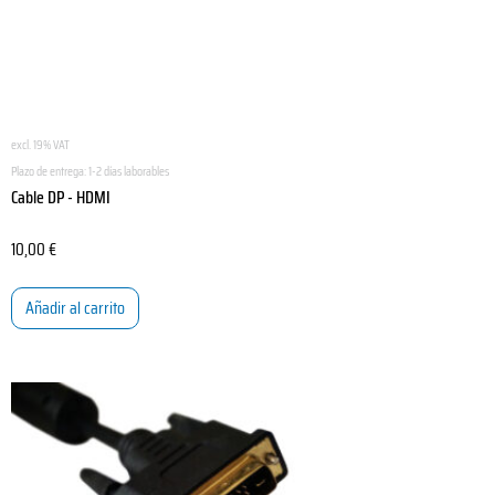
excl. 19% VAT
Plazo de entrega:
1-2 días laborables
Cable DP - HDMI
10,00
€
Añadir al carrito