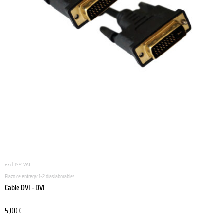
excl. 19% VAT
Plazo de entrega:
1-2 días laborables
Cable DVI - DVI
5,00
€