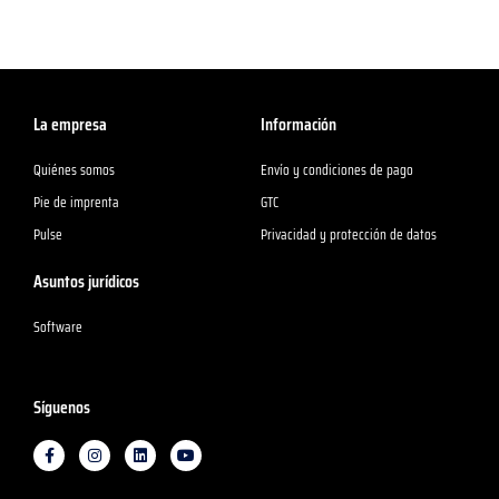
La empresa
Información
Quiénes somos
Envío y condiciones de pago
Pie de imprenta
GTC
Pulse
Privacidad y protección de datos
Asuntos jurídicos
Software
Síguenos
F
I
L
Y
a
n
i
o
c
s
n
u
e
t
k
t