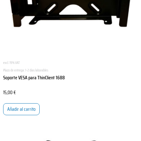
excl. 19% VAT
Plazo de entrega:
1-2 días laborables
Soporte VESA para ThinClient 1688
15,00
€
Añadir al carrito